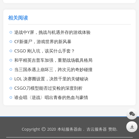
相关阅读
逆战中Y屏，挑战与机遇并存的游戏体验
CF新僵尸，游戏世界的新风暴
CSGO 刚入坑，该买什么手套？
和平精英吉普车加强，重塑战场载具格局
当三国杀遇上崩坏三，跨次元的奇妙碰撞
LOL 决赛圈设置，决胜千里的关键秘诀
CSGO刀模型能否过安检的深度剖析
谁会唱〈逆战〉唱出青春的热血与豪情
Copyright
2020
本站服务器由
.
吉云服务器
赞助.